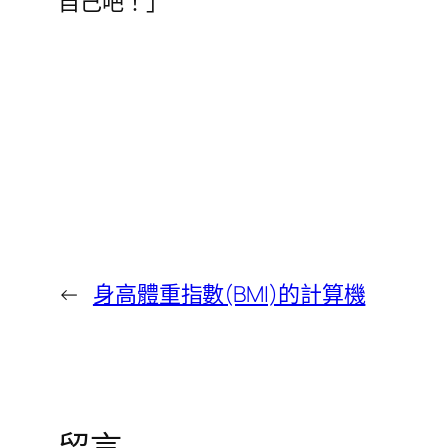
自己吧！」
←
身高體重指數(BMI)的計算機
留言