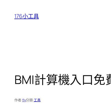
跳
至
176小工具
主
要
內
容
BMI計算機入口免
作者:
fly
分類:
工具