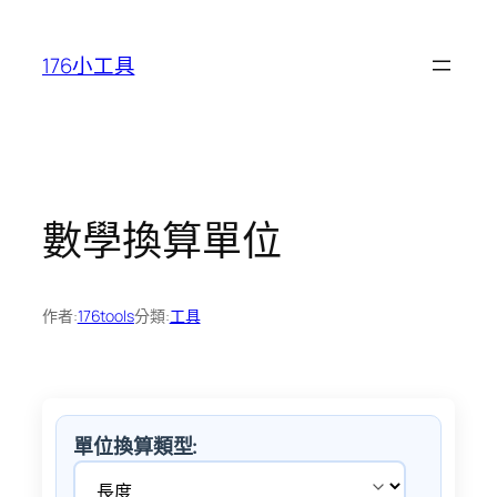
跳
至
176小工具
主
要
內
容
數學換算單位
作者:
176tools
分類:
工具
單位換算類型: