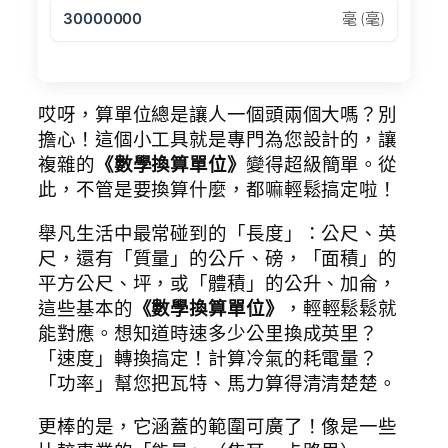
30000000
毫 (毫)
哎呀，算單位總是讓人一個頭兩個大嗎？別
擔心！這個小工具就是專門為您設計的，讓
複雜的
《數學換算單位》
變得超級簡單。從
此，不管是要換算什麼，都嘛輕鬆搞定啦！
舉凡生活中最常碰到的「長度」：公尺、英
尺，還有「質量」的公斤、磅，「面積」的
平方公尺、坪，或「體積」的公升、加侖，
這些基本的
《數學換算單位》
，輕輕鬆鬆就
能對應。想知道時速多少公里換成英里？
「速度」轉換搞定！計算冷氣的耗電量？
「功率」幫您把瓦特、馬力算得清清楚楚。
更棒的是，它涵蓋的範圍可廣了！像是一些