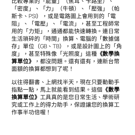
比較專業的「能量」（焦耳、卡路里）、
「密度」、「力」（牛頓）、「壓強」（帕
斯卡、PSI），或是電路圖上會用到的「電
阻」、「電壓」、「電流」，甚至工程師常
用的「力矩」，通通都能快速轉換。連日常
生活瑣碎的「時間」換算、電腦的「數據儲
存」單位（GB、TB），或是設計圖上的「角
度」，甚至特殊像「光照度」這種
《數學換
算單位》
，都沒問題。還有還有，連新台幣
面額的換算都想到了呢！
以往得翻書、上網找半天，現在只要動動手
指點一點，馬上就能看到結果。這個
《數學
換算單位》
工具真的是您日常生活、學術研
究或工作上的得力助手，保證讓您的換算工
作事半功倍喔！