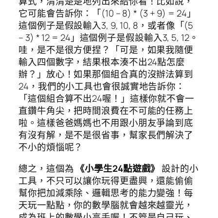
算式，清清楚楚地列出來給你看！比如說，
它可能會告訴你：「(10 – 8) * (3 + 9) = 24」
這個例子是假設輸入3, 9, 10, 8，或者像「(5
– 3) * 12 = 24」這個例子是假設輸入3, 5, 12。
哇，是不是很方便捏？「可是，如果我隨便
輸入四個數字，結果根本湊不出24點怎麼
辦？」放心！如果那個組合真的沒辦法算到
24，我們的小工具也會很誠實地告訴你：
「這個組合算不出24喔！」這樣你就不會一
直鑽牛角尖，把時間浪費在不可能的任務上
啦。這樣爸爸媽媽也不用跟小朋友爭論到底
有沒有解，是不是很省事，幫家長們解決了
不小的煩惱呢？
總之，這個為
《小學生24點遊戲》
設計的小
工具，不只可以讓你玩得更盡興，還能偷偷
幫你把加減乘除、邏輯思考的能力變強！每
天玩一點點，你的數學腦就會越來越靈光，
成為班上的數學小高手喔！不管是自己玩、