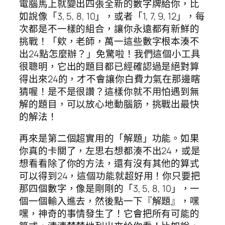
電腦馬上就變出四張全新的數字牌給你，比
如說像「3, 5, 8, 10」，或者「1, 7, 9, 12」，每
次都是不一樣的組合，讓你永遠都有新鮮的
挑戰！「欸，老師，萬一這些數字根本湊不
出24點怎麼辦？」免驚啦！我們這個小工具
很聰明，它出的題目都已經確認過是絕對算
得出來24的，才不會讓你白費力氣在那邊瞎
猜喔！是不是很讚？這樣你就不用怕遇到無
解的題目，可以放心地動腦筋，挑戰出最快
的解法！
再來是第二個超實用的「解題」功能。如果
你真的卡關了，左思右想都湊不出24，或是
想看看除了你的方法，還有沒有其他的算式
可以得到24，這個功能就超好用！你只要把
那四個數字，像是剛剛的「3, 5, 8, 10」，一
個一個輸入進去，然後點一下『解題』，嘿
嘿，神奇的事情發生了！它會把所有可能的