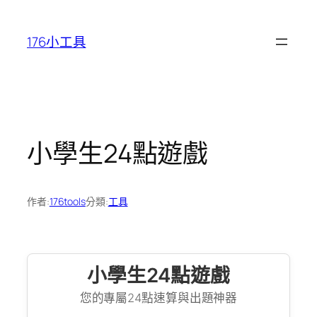
跳
至
176小工具
主
要
內
容
小學生24點遊戲
作者:
176tools
分類:
工具
小學生24點遊戲
您的專屬24點速算與出題神器