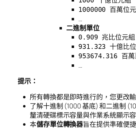
1000 十億位元組 
1000000 百萬位元
…
二進制單位
0.909 兆比位元組 
931.323 十億比位
953674.316 百
…
提示：
所有轉換都是即時進行的，您更改
了解十進制 (1000 基底) 和二進制 (
釐清硬碟標示容量與作業系統顯示
本
儲存單位轉換器
旨在提供準確便