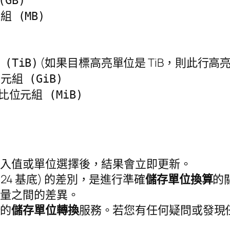
(GB)
組 (MB)
(如果目標高亮單位是 TiB，則此行高亮
(TiB)
元組 (GiB)
萬比位元組 (MiB)
輸入值或單位選擇後，結果會立即更新。
1024 基底) 的差別，是進行準確
儲存單位換算
的
容量之間的差異。
捷的
儲存單位轉換
服務。若您有任何疑問或發現