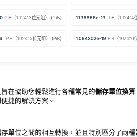
10
GiB（1024^3位元組） (GiB)
1.136868e-13
TiB（1024^4
16
PiB（1024^5位元組） (PiB)
1.084202e-19
EiB（1024^6
具旨在協助您輕鬆進行各種常見的
儲存單位換算
到便捷的解決方案。
儲存單位之間的相互轉換，並且特別區分了兩種