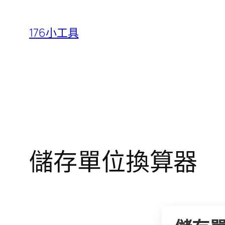
跳
至
176小工具
主
要
內
容
儲存單位換算器