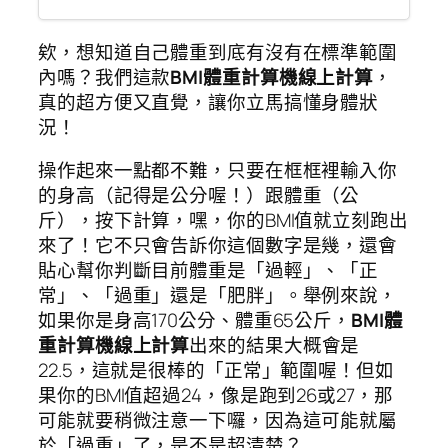
欸，想知道自己體重到底有沒有在標準範圍
內嗎？我們這款
BMI體重計算機線上計算
，
真的超方便又直覺，讓你立馬搞懂身體狀
況！
操作起來一點都不難，只要在框框裡輸入你
的身高（記得是公分喔！）跟體重（公
斤），按下計算，嘿，你的BMI值就立刻跑出
來了！它不只會告訴你這個數字是幾，還會
貼心幫你判斷目前體重是「過輕」、「正
常」、「過重」還是「肥胖」。舉例來說，
如果你是身高170公分、體重65公斤，
BMI體
重計算機線上計算
出來的結果大概會是
22.5，這就是很棒的「正常」範圍喔！但如
果你的BMI值超過24，像是跑到26或27，那
可能就要稍微注意一下囉，因為這可能就屬
於「過重」了，是不是超清楚？