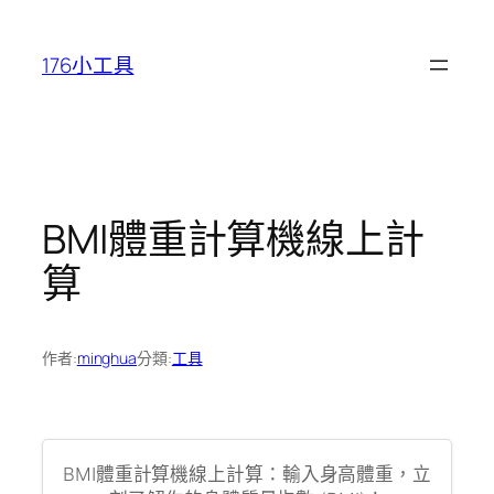
跳
至
176小工具
主
要
內
容
BMI體重計算機線上計
算
作者:
minghua
分類:
工具
BMI體重計算機線上計算：輸入身高體重，立