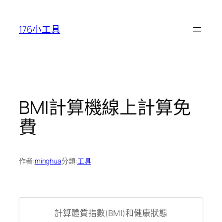
跳
至
176小工具
主
要
內
容
BMI計算機線上計算免
費
作者:
minghua
分類:
工具
計算體質指數(BMI)和健康狀態