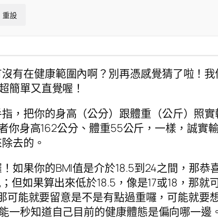
重設
有沒有在健康範圍內啊？別再憑感覺猜了啦！我
超簡單又直覺喔！
指，把你的身高（公分）跟體重（公斤）照實輸
或者你身高162公分、體重55公斤，一樣，誠實
來除去的。
如果你的BMI值是介於18.5到24之間，那
況；但如果算出來低於18.5，像是17或18，
以上，那可能就要留意是不是有點過重囉，可能就
能一秒知道自己目前的健康體態是偏向哪一邊