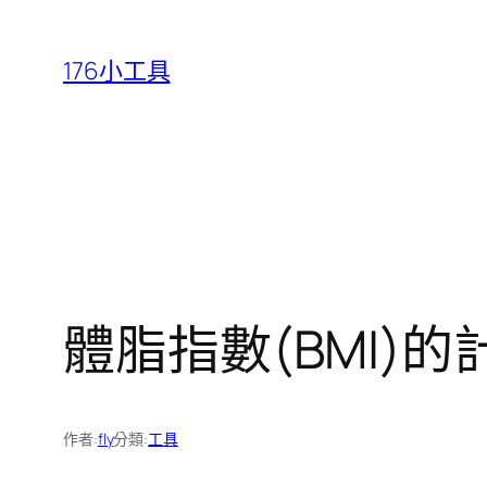
跳
至
176小工具
主
要
內
容
體脂指數(BMI)的
作者:
fly
分類:
工具