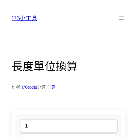
跳
至
176小工具
主
要
內
容
長度單位換算
作者:
176tools
分類:
工具