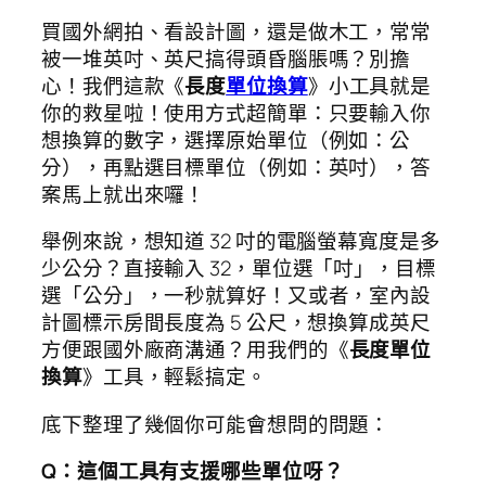
買國外網拍、看設計圖，還是做木工，常常
被一堆英吋、英尺搞得頭昏腦脹嗎？別擔
心！我們這款《
長度
單位換算
》小工具就是
你的救星啦！使用方式超簡單：只要輸入你
想換算的數字，選擇原始單位（例如：公
分），再點選目標單位（例如：英吋），答
案馬上就出來囉！
舉例來說，想知道 32 吋的電腦螢幕寬度是多
少公分？直接輸入 32，單位選「吋」，目標
選「公分」，一秒就算好！又或者，室內設
計圖標示房間長度為 5 公尺，想換算成英尺
方便跟國外廠商溝通？用我們的《
長度單位
換算
》工具，輕鬆搞定。
底下整理了幾個你可能會想問的問題：
Q：這個工具有支援哪些單位呀？