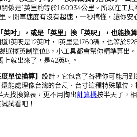
係是1英里約等於1.60934公里。所以在工
6公里。開車速度有沒有超速，一秒搞懂，讓你安
「英吋」，或是「英里」換「英呎」，也能換
1英呎是12英吋，1英里是1760碼，也等於5
邊選擇英制單位B，小工具都會幫你精準算出。
馬上就出來了，是42英吋。
長度單位換算】
設計，它包含了各種你可能用到
，還能處理像台灣的台尺、台寸這種特殊單位，
e半天找換算表，更不用掏出
計算機
按半天了。相
來試試看吧！