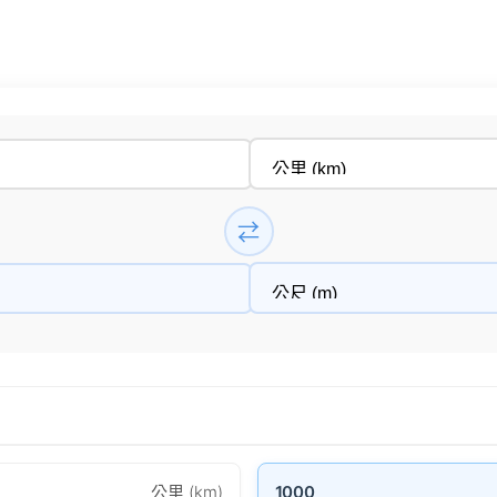
⇄
公里 (km)
1000