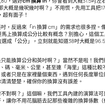
80，選好
cm 換算 in
，你會看到大概31.5吋
那大概是幾呎幾吋啊？」不用慌，先用工具把17
，超有面子！
吋，反過來「in 換算 cm」的需求也很多捏
要馬上換算成公分比較有概念？別擔心，這個
位選成「公分」，立刻就能知道38吋大概是96
是只能換算公分和英吋啊？」當然不是啦！我們
、碼、毫米、公里，甚至連「海里」這種比較
、或者只是在家裡量個東西，遇到任何長度單位
你清清楚楚，確保你的換算沒有誤差。
對不對啊？」這個嘛，我們工具內建的演算法可
，讓你不用花腦筋去記那些複雜的換算係數（像是