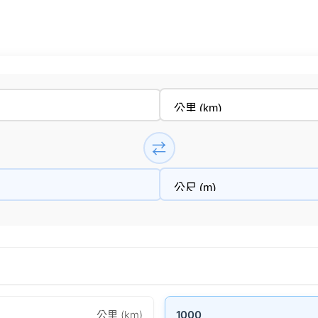
⇄
公里 (km)
1000