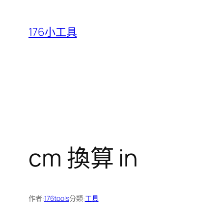
跳
至
176小工具
主
要
內
容
cm 換算 in
作者:
176tools
分類:
工具