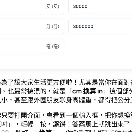
尺 (尺)
30000
分 (分)
3000000
毫 (毫)
是為了讓大家生活更方便啦！尤其是當你在面對
到、也最常搞混的，就是「
cm 換算 in
」這個部
大小，甚至跟外國朋友聊身高體重，都得把公分
你只要打開介面，會看到一個輸入框，把你想換
吋」，輕輕一按，鏘鏘！答案馬上就跳出來了