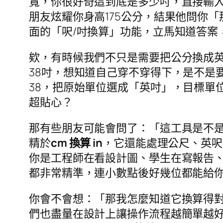
寬，你很好奇這到底是多少吋，直接輸入
朋友炫耀你身高175公分，結果他問你「
面的「呎/吋換算」功能，立馬知道答案
欸，有時候我們不只是需要把公分換成英
38吋，想知道自己穿不穿得下，是不是
38，把原始單位選成「英吋」，目標單
超貼心？
那有些朋友可能會問了：「這工具是不
精於
cm 換算 in
，它還能處理公尺、英呎
你是工程師在看設計圖、學生在寫報告
都非常精準，連小數點後好幾位都能給
你會不會想：「那我怎麼知道它換算得
們也盡量在設計上讓操作流程越簡單越好