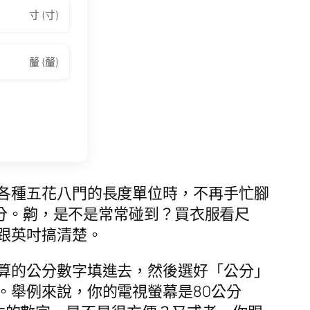
寸 (寸)
釐 (釐)
各種五花八門的長度單位時，不再手忙腳
分。齁，是不是常常碰到？買衣服看尺
跟英吋搞清楚。
算的公分數字填進去，然後選好「公分」
。舉例來說，你的電視螢幕是80公分