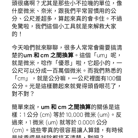
頭很痛啊？尤其是那些小不拉嘰的單位，像
什麼微米、奈米，跟我們平常習慣用的公
分、公尺差超多，算起來真的會卡住。不過
免驚啦，我們這個小工具就是來解救大家
的！
今天咱們就來聊聊，很多人常常會需要搞清
楚的
um 和 cm 之間換算
。這個「um」呢，
就是微米，唸作「優恩」啦，它超小的，一
公尺可以分成一百萬個微米。而我們熟悉的
「cm」，就是公分嘛，一公尺裡面有100個
公分。光是這樣聽起來就覺得頭昏眼花了，
對不對？
簡單來說，
um 和 cm 之間換算
的關係是這
樣：1 公分 (cm) 等於 10,000 微米 (um)。反
過來，1 微米 (um) 就等於 0.0001 公分
(cm)。這些零真的很容易讓人算錯，有時候
是該乘還是該除都搞不清楚，對吧？