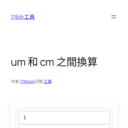
跳
至
176小工具
主
要
內
容
um 和 cm 之間換算
作者:
176tools
分類:
工具