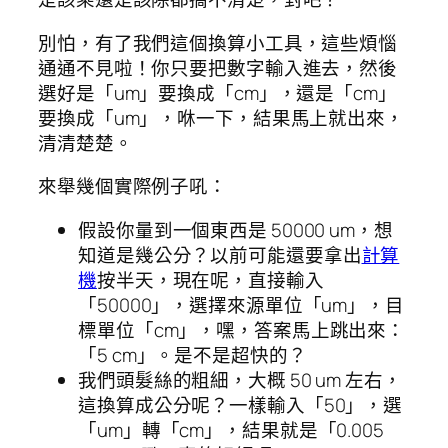
別怕，有了我們這個換算小工具，這些煩惱
通通不見啦！你只要把數字輸入進去，然後
選好是「um」要換成「cm」，還是「cm」
要換成「um」，咻一下，結果馬上就出來，
清清楚楚。
來舉幾個實際例子吼：
假設你量到一個東西是 50000 um，想
知道是幾公分？以前可能還要拿出
計算
機
按半天，現在呢，直接輸入
「50000」，選擇來源單位「um」，目
標單位「cm」，嘿，答案馬上跳出來：
「5 cm」。是不是超快的？
我們頭髮絲的粗細，大概 50 um 左右，
這換算成公分呢？一樣輸入「50」，選
「um」轉「cm」，結果就是「0.005