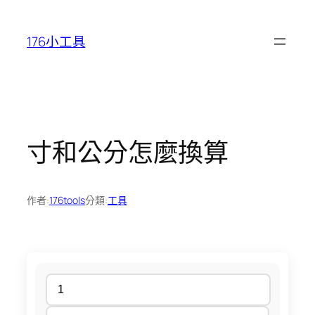
跳
至
176小工具
主
要
內
容
寸和公分怎麼換算
作者:
176tools
分類:
工具