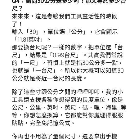
Q4：請問30公分是多少吋？那又等於多少台
尺？
來來來，這是考驗我們工具靈活性的時候
了！
輸入「30」，單位選「公分」，它會顯示
「11.81英吋」。
那要換台尺呢？一樣的數字，把單位選「台
尺」，結果是「0.99台尺」。其實我們常說
的「一尺」，習慣上就是指30公分多一點，
也就是「一台尺」。所以你大概可以知道30
公分就是將近一台尺的長度。
除了這些寸跟公分之間的哩哩叩叩，我的小
工具還支援各種你想得到的長度單位，像是
公尺、公里、英吋、英尺、碼、哩、海里…等
等，你想怎麼換算，它都能幫你處理得服服
貼貼，完全免記憶公式。
你再也不用為了量個尺寸，還要拿出手機