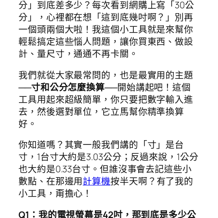
分」到底差多少？每次看到網購上寫「30公
分」，心裡都在想「這到底幾吋啊？」別再
一個頭兩個大啦！我這個小工具就是來幫你
輕鬆搞定這些惱人問題，讓你買東西、做設
計、量尺寸，通通不再卡關。
我們就從大家最常問的，也是最實用的主題
──
寸和公分怎麼換算
──開始講起吧！這個
工具用起來超級簡單，你只要把數字輸入進
去，然後選對單位，它立馬幫你精準換算
好。
你知道嗎？其實一般我們講的「寸」是台
寸，1台寸大約是3.03公分；反過來說，1公分
也大約是0.33台寸。但誰沒事會去記這些小
數點、在那邊用
計算機
按半天啊？有了我的
小工具，甭擔心！
Q1：我的電視螢幕是42吋，那到底是多少公