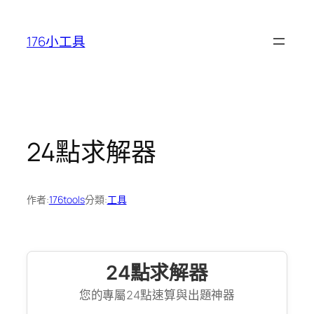
跳
至
176小工具
主
要
內
容
24點求解器
作者:
176tools
分類:
工具
24點求解器
您的專屬24點速算與出題神器