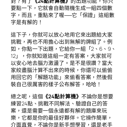
對？有了
《24點計算機》
的出題功能，你只
要點一下，它就會自動隨機生成一組四個數
字，而且，重點來了喔──它「保證」這組數
字是有解的！
這下子，你就可以放心地用它來出題給大家
挑戰，再也不用擔心出到無解的牌組了。例
如，你點一下出題，它給你一組「2、6、9、
12」，你就知道這組一定有答案，大家就可
以安心地去腦力激盪了。是不是很讚？當大
家絞盡腦汁算不出來的時候，你還可以偷偷
用回它的「解題功能」來偷看答案，然後假
裝自己很厲害的樣子公布解答，哈哈！
總之呢，這個
《24點計算機》
不論你是想要
練習24點、挑戰不同解法、驗證自己的答
案，還是需要一個永遠都有解的題庫來玩
樂，它都是你的最佳好夥伴。它操作簡單，
介面直覺，不論你是新手想學習，還是老手