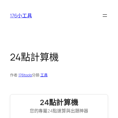
跳
至
176小工具
主
要
內
容
24點計算機
作者:
176tools
分類:
工具
24點計算機
您的專屬24點速算與出題神器