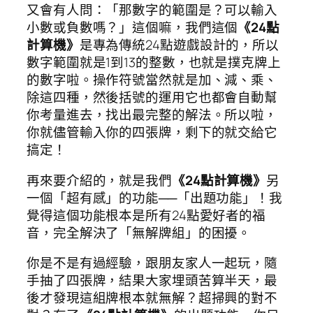
又會有人問：「那數字的範圍是？可以輸入
小數或負數嗎？」這個嘛，我們這個
《24點
計算機》
是專為傳統24點遊戲設計的，所以
數字範圍就是1到13的整數，也就是撲克牌上
的數字啦。操作符號當然就是加、減、乘、
除這四種，然後括號的運用它也都會自動幫
你考量進去，找出最完整的解法。所以啦，
你就儘管輸入你的四張牌，剩下的就交給它
搞定！
再來要介紹的，就是我們
《24點計算機》
另
一個「超有感」的功能──「出題功能」！我
覺得這個功能根本是所有24點愛好者的福
音，完全解決了「無解牌組」的困擾。
你是不是有過經驗，跟朋友家人一起玩，隨
手抽了四張牌，結果大家埋頭苦算半天，最
後才發現這組牌根本就無解？超掃興的對不