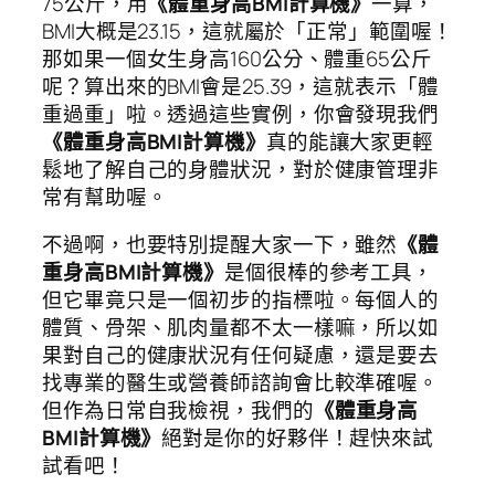
75公斤，用
《體重身高BMI計算機》
一算，
BMI大概是23.15，這就屬於「正常」範圍喔！
那如果一個女生身高160公分、體重65公斤
呢？算出來的BMI會是25.39，這就表示「體
重過重」啦。透過這些實例，你會發現我們
《體重身高BMI計算機》
真的能讓大家更輕
鬆地了解自己的身體狀況，對於健康管理非
常有幫助喔。
不過啊，也要特別提醒大家一下，雖然
《體
重身高BMI計算機》
是個很棒的參考工具，
但它畢竟只是一個初步的指標啦。每個人的
體質、骨架、肌肉量都不太一樣嘛，所以如
果對自己的健康狀況有任何疑慮，還是要去
找專業的醫生或營養師諮詢會比較準確喔。
但作為日常自我檢視，我們的
《體重身高
BMI計算機》
絕對是你的好夥伴！趕快來試
試看吧！