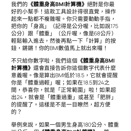
我們的
《體重身高BMI計算機》
絕對是你最
好的小幫手！這款工具設計得很直覺，操作
起來一點都不複雜喔。你只需要動動手指，
把你的「身高」（記得是公分喔，比如說175
公分）跟「體重」（公斤喔，像是68公斤）
輕鬆輸入進去，然後再點一下「計算」的按
鈕，鏘鏘！你的BMI數值馬上就出來囉！
不只給你數字啦，我們這個
《體重身高BMI
計算機》
還會直接告訴你這個數字代表什麼
意義喔。像是算出BMI低於18.5，它就會提醒
你是「體重過輕」喔；如果在18.5到24之
間，恭喜你，就是「正常範圍」啦！如果超
出24，就會是「體重過重」或甚至「肥胖」
的提醒了。這樣是不是一目瞭然，超方便
的？
舉例來說，如果一個男生身高180公分、體重