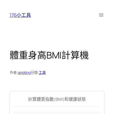
跳
至
176小工具
主
要
內
容
體重身高BMI計算機
作者:
qingting
分類:
工具
計算體質指數(BMI)和健康狀態