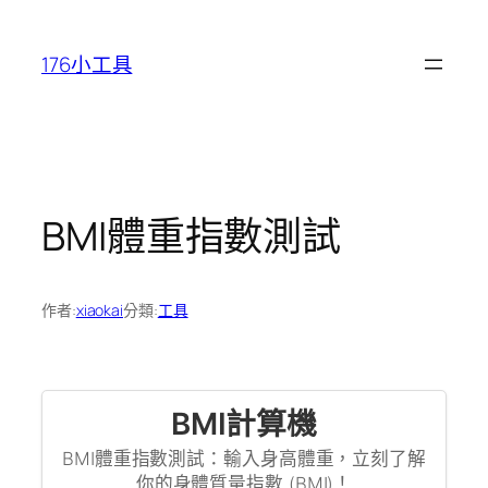
跳
至
176小工具
主
要
內
容
BMI體重指數測試
作者:
xiaokai
分類:
工具
BMI計算機
BMI體重指數測試：輸入身高體重，立刻了解
你的身體質量指數 (BMI)！